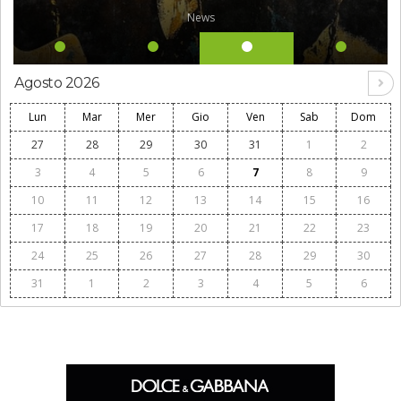
News
Agosto 2026
Lun
Mar
Mer
Gio
Ven
Sab
Dom
27
28
29
30
31
1
2
3
4
5
6
7
8
9
10
11
12
13
14
15
16
17
18
19
20
21
22
23
24
25
26
27
28
29
30
31
1
2
3
4
5
6