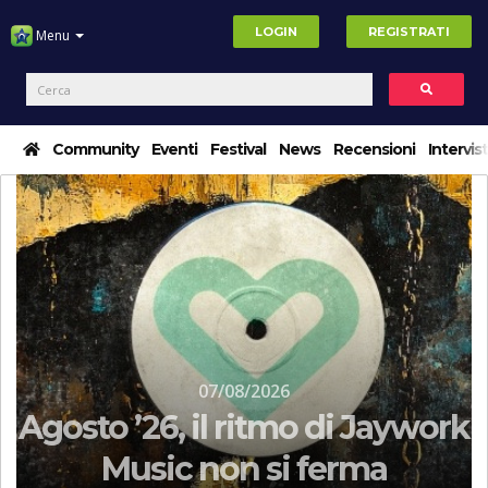
LOGIN
REGISTRATI
Menu
Community
Eventi
Festival
News
Recensioni
Intervis
07/08/2026
Agosto ’26, il ritmo di Jaywork
Music non si ferma