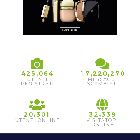
,
,
,
4
2
5
0
6
4
1
7
2
2
0
2
7
0
UTENTI
MESSAGGI
REGISTRATI
SCAMBIATI
,
,
2
0
3
0
1
3
2
3
3
9
UTENTI ONLINE
VISITATORI
ONLINE