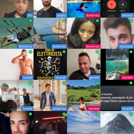
Ieri
sabato
domenica
martedì
domenica
domenica
domenica
mercoledì
lunedì
venerdì
giovedì
martedì
lunedì
domenica
martedì
venerdì