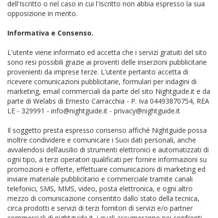
dell'Iscritto o nel caso in cui l'Iscritto non abbia espresso la sua
opposizione in merito.
Informativa e Consenso.
L'utente viene informato ed accetta che i servizi gratuiti del sito
sono resi possibili grazie ai proventi delle inserzioni pubblicitarie
provenienti da imprese terze. L'utente pertanto accetta di
ricevere comunicazioni pubblicitarie, formulari per indagini di
marketing, email commerciali da parte del sito Nightguide.it e da
parte di Welabs di Ernesto Carracchia - P. Iva 04493870754, REA
LE - 329991 - info@nightguide.it - privacy@nightguide.it
Il soggetto presta espresso consenso affichè Nightguide possa
inoltre condividere e comunicare i Suoi dati personali, anche
avvalendosi dell’ausilio di strumenti elettronici e automatizzati di
ogni tipo, a terzi operatori qualificati per fornire informazioni su
promozioni e offerte, effettuare comunicazioni di marketing ed
inviare materiale pubblicitario e commerciale tramite canali
telefonici, SMS, MMS, video, posta elettronica, e ogni altro
mezzo di comunicazione consentito dallo stato della tecnica,
circa prodotti e servizi di terzi fornitori di servizi e/o partner
commerciali di nightguide.it, i quali assumeranno nei confronti