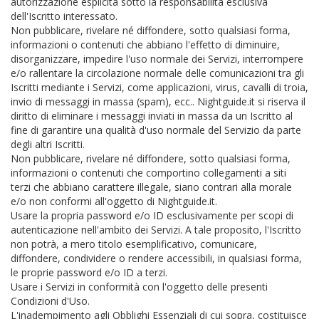
autorizzazione esplicita sotto la responsabilità esclusiva
dell'Iscritto interessato.
Non pubblicare, rivelare né diffondere, sotto qualsiasi forma,
informazioni o contenuti che abbiano l'effetto di diminuire,
disorganizzare, impedire l'uso normale dei Servizi, interrompere
e/o rallentare la circolazione normale delle comunicazioni tra gli
Iscritti mediante i Servizi, come applicazioni, virus, cavalli di troia,
invio di messaggi in massa (spam), ecc.. Nightguide.it si riserva il
diritto di eliminare i messaggi inviati in massa da un Iscritto al
fine di garantire una qualità d'uso normale del Servizio da parte
degli altri Iscritti.
Non pubblicare, rivelare né diffondere, sotto qualsiasi forma,
informazioni o contenuti che comportino collegamenti a siti
terzi che abbiano carattere illegale, siano contrari alla morale
e/o non conformi all'oggetto di Nightguide.it.
Usare la propria password e/o ID esclusivamente per scopi di
autenticazione nell'ambito dei Servizi. A tale proposito, l'Iscritto
non potrà, a mero titolo esemplificativo, comunicare,
diffondere, condividere o rendere accessibili, in qualsiasi forma,
le proprie password e/o ID a terzi.
Usare i Servizi in conformità con l'oggetto delle presenti
Condizioni d'Uso.
L'inadempimento agli Obblighi Essenziali di cui sopra, costituisce