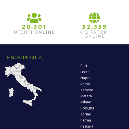
,
,
2
0
3
0
1
3
2
3
3
9
UTENTI ONLINE
VISITATORI
ONLINE
LE NOSTRE CITTÀ
Bari
Lecce
Napoli
Roma
Taranto
Matera
Milano
Bologna
Torino
Parma
Pescara