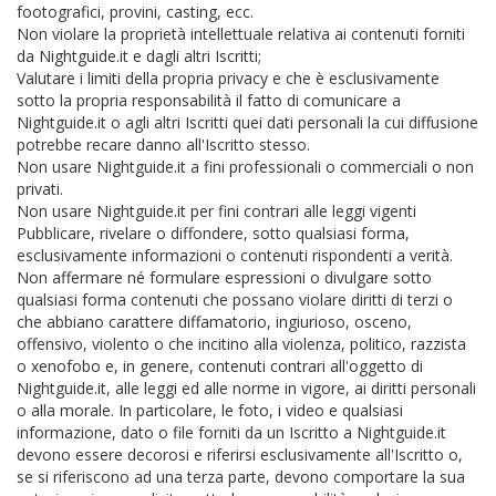
footografici, provini, casting, ecc.
Non violare la proprietà intellettuale relativa ai contenuti forniti
da Nightguide.it e dagli altri Iscritti;
Valutare i limiti della propria privacy e che è esclusivamente
sotto la propria responsabilità il fatto di comunicare a
Nightguide.it o agli altri Iscritti quei dati personali la cui diffusione
potrebbe recare danno all'Iscritto stesso.
Non usare Nightguide.it a fini professionali o commerciali o non
privati.
Non usare Nightguide.it per fini contrari alle leggi vigenti
Pubblicare, rivelare o diffondere, sotto qualsiasi forma,
esclusivamente informazioni o contenuti rispondenti a verità.
Non affermare né formulare espressioni o divulgare sotto
qualsiasi forma contenuti che possano violare diritti di terzi o
che abbiano carattere diffamatorio, ingiurioso, osceno,
offensivo, violento o che incitino alla violenza, politico, razzista
o xenofobo e, in genere, contenuti contrari all'oggetto di
Nightguide.it, alle leggi ed alle norme in vigore, ai diritti personali
o alla morale. In particolare, le foto, i video e qualsiasi
informazione, dato o file forniti da un Iscritto a Nightguide.it
devono essere decorosi e riferirsi esclusivamente all'Iscritto o,
se si riferiscono ad una terza parte, devono comportare la sua