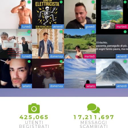
lunedì
venerdì
giovedì
martedì
lunedì
domenica
martedì
venerdì
sabato
domenica
sabato
venerdì
,
,
,
4
2
5
0
6
5
1
7
2
1
1
6
9
7
UTENTI
MESSAGGI
REGISTRATI
SCAMBIATI