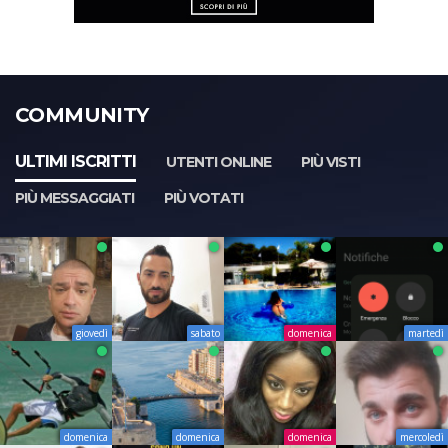
COMMUNITY
ULTIMI ISCRITTI
UTENTI ONLINE
PIÙ VISTI
PIÙ MESSAGGIATI
PIÙ VOTATI
giovedì
sabato
domenica
martedì
domenica
domenica
domenica
mercoledì