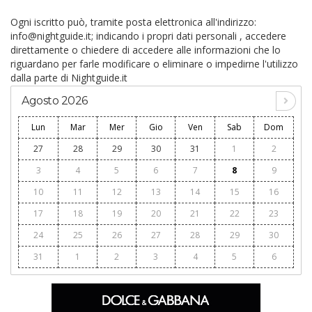
Ogni iscritto può, tramite posta elettronica all'indirizzo:
info@nightguide.it
; indicando i propri dati personali , accedere
direttamente o chiedere di accedere alle informazioni che lo
riguardano per farle modificare o eliminare o impedirne l'utilizzo
dalla parte di Nightguide.it
Agosto 2026
Lun
Mar
Mer
Gio
Ven
Sab
Dom
27
28
29
30
31
1
2
3
4
5
6
7
8
9
10
11
12
13
14
15
16
17
18
19
20
21
22
23
24
25
26
27
28
29
30
31
1
2
3
4
5
6