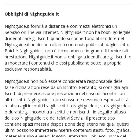
Obblighi di Nightguide.it
Nightguide.it fornirà a distanza e con mezzi elettronici un
Servizio on-line via Internet. Nightguide.it non ha l'obbligo legale
di identificare gli Iscritti quando si connettono al sito Internet
Nightguide.it né di controllare i contenuti pubblicati dagli Iscritti.
Poiché Nightguide.it non è tecnicamente in grado di fornire tali
prestazioni, Nightguide.it non si obbliga a identificare gli Iscritti o
a moderare i contenuti che essi pubblicano sotto la propria
esclusiva responsabilità.
Nightguide.it non può essere considerata responsabile delle
false dichiarazioni rese da un Iscritto. Pertanto, si consiglia agli
Iscritti di prendere alcune precauzioni nel caso di incontri con
altri Iscritti. Nightguide.it non si assume nessuna responsabilità
relativa agli incontri tra gli Iscritti a Nightguide.it, su Nightguide.it
o durante gli incontri tra Iscritti e non iscritti, in seguito all'uso
del sito Nightguide.it e dei relativi Servizi. Il presente sito
contiene spazi messi a disposizione degli utenti nei quali questi
ultimi possono immettere/inserire contenuti (testi, foto, grafica,
materiali audio e video, logotipi, immagini, link, ecc.) in via del